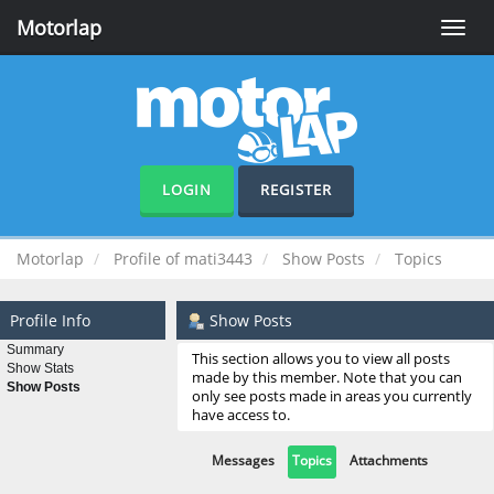
Motorlap
Toggle
naviga
LOGIN
REGISTER
Motorlap
Profile of mati3443
Show Posts
Topics
Profile Info
Show Posts
Summary
This section allows you to view all posts
Show Stats
made by this member. Note that you can
Show Posts
only see posts made in areas you currently
have access to.
Messages
Topics
Attachments