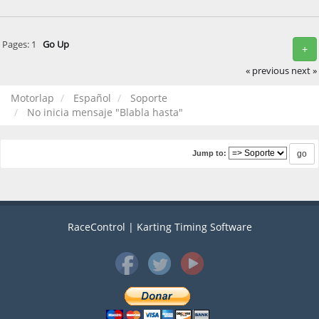
Pages:
1
Go Up
+
« previous
next »
Motorlap
Español
Soporte
No inicia mensaje "Blabla hasta"
Jump to:
RaceControl | Karting Timing Software