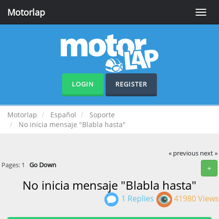
Motorlap
Toggle
naviga
LOGIN
REGISTER
Motorlap
Español
Soporte
No inicia mensaje "Blabla hasta"
« previous
next »
Pages:
1
Go Down
+
No inicia mensaje "Blabla hasta"
1 Replies
41980 Views