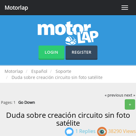
Motorlap
Toggle
naviga
LOGIN
REGISTER
Motorlap
Español
Soporte
Duda sobre creación circuito sin foto satélite
« previous
next »
Pages:
1
Go Down
+
Duda sobre creación circuito sin foto
satélite
1 Replies
38290 Views