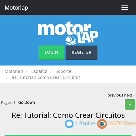
Motorlap
Toggle
naviga
LOGIN
REGISTER
Motorlap
Español
Soporte
Re: Tutorial: Como Crear Circuitos
« previous
next »
Pages:
1
Go Down
+
Re: Tutorial: Como Crear Circuitos
1 Replies
29970 Views