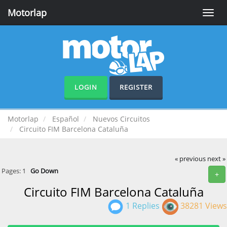
Motorlap
Toggle
naviga
LOGIN
REGISTER
Motorlap
Español
Nuevos Circuitos
Circuito FIM Barcelona Cataluña
« previous
next »
Pages:
1
Go Down
+
Circuito FIM Barcelona Cataluña
1 Replies
38281 Views