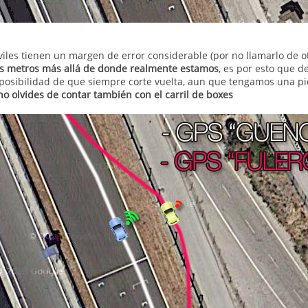
les tienen un margen de error considerable (por no llamarlo de 
es metros más allá de donde realmente estamos
, es por esto que d
posibilidad de que siempre corte vuelta, aun que tengamos una pie
no olvides de contar también con el carril de boxes