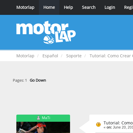
Motorlap
Home
Help
Search
Login
Regi
Motorlap
Español
Soporte
Tutorial: Como Crear 
Pages:
1
Go Down
MaTi
Tutorial: Como
«
on:
June 20, 201