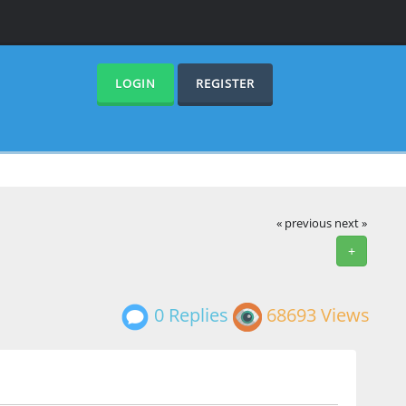
LOGIN
REGISTER
« previous
next »
+
0 Replies
68693 Views