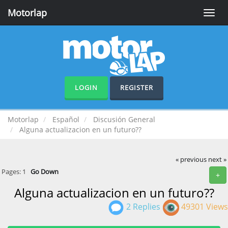
Motorlap
Toggle
naviga
LOGIN
REGISTER
Motorlap
Español
Discusión General
Alguna actualizacion en un futuro??
« previous
next »
Pages:
1
Go Down
+
Alguna actualizacion en un futuro??
2 Replies
49301 Views