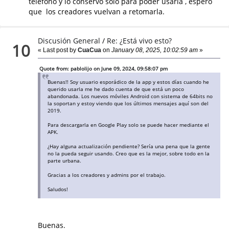
teléfono y lo conservo sólo para poder usarla , espero
que los creadores vuelvan a retomarla.
Discusión General
/
Re: ¿Está vivo esto?
10
« Last post by
CuaCua
on
January 08, 2025, 10:02:59 am
»
Quote from: pablolijo on June 09, 2024, 09:58:07 pm
Buenas!! Soy usuario esporádico de la app y estos días cuando he
querido usarla me he dado cuenta de que está un poco
abandonada. Los nuevos móviles Android con sistema de 64bits no
la soportan y estoy viendo que los últimos mensajes aquí son del
2019.
Para descargarla en Google Play solo se puede hacer mediante el
APK.
¿Hay alguna actualización pendiente? Sería una pena que la gente
no la pueda seguir usando. Creo que es la mejor, sobre todo en la
parte urbana.
Gracias a los creadores y admins por el trabajo.
Saludos!
Buenas.