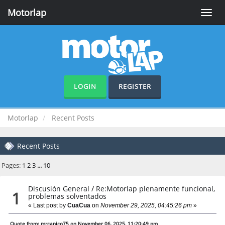
Motorlap
Toggle
naviga
LOGIN
REGISTER
Motorlap
Recent Posts
Recent Posts
Pages:
1
2
3
...
10
Discusión General
/
Re:Motorlap plenamente funcional,
1
problemas solventados
« Last post by
CuaCua
on
November 29, 2025, 04:45:26 pm
»
Quote from: mrcanico75 on November 06, 2025, 11:20:49 pm