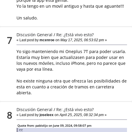
porque la app esta genial.
Yo la tengo en un movil antiguo y hasta que aguante!!!
Un saludo.
Discusión General
/
Re: ¿Está vivo esto?
7
« Last post by
mcenroe
on
May 17, 2025, 06:53:02 pm
»
Yo sigo manteniendo mi Oneplus 7T para poder usarla.
Estaría muy bien que actualizasen para poder usar en
los nuevos móviles, incluso iPhone, pero no parece que
vaya por esa línea.
No existe ninguna otra que ofrezca las posibilidades de
esta en cuanto a creación de tramos en carretera
abierta.
Discusión General
/
Re: ¿Está vivo esto?
8
« Last post by
joseleex
on
April 25, 2025, 08:32:34 pm
»
Quote from: pablolijo on June 09, 2024, 09:58:07 pm