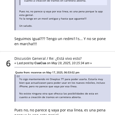
cuanto a creación de tramos en carretera abierta.
Pues no, no parece q vaya por esa linea, es una pena porque la app
esta genial.
Yo la tengo en un movil antiguo y hasta que aguante!!!
Un saludo.
Seguimos igual??? Tengo un redmi11s... Y no se pone
en marcha!!!!
Discusión General
/
Re: ¿Está vivo esto?
6
« Last post by
CuaCua
on
May 19, 2025, 10:15:34 am
»
Quote from: mcenroe on May 17, 2025, 06:53:02 pm
Yo sigo manteniendo mi Oneplus 7T para poder usarla. Estaría muy
bien que actualizasen para poder usar en los nuevos móviles, incluso
iPhone, pero no parece que vaya por esa línea.
No existe ninguna otra que ofrezca las posibilidades de esta en
cuanto a creación de tramos en carretera abierta.
Pues no, no parece q vaya por esa linea, es una pena