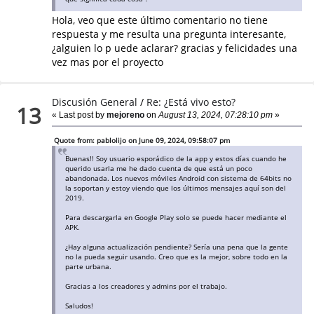
Hola, veo que este último comentario no tiene
respuesta y me resulta una pregunta interesante,
¿alguien lo p uede aclarar? gracias y felicidades una
vez mas por el proyecto
Discusión General
/
Re: ¿Está vivo esto?
13
« Last post by
mejoreno
on
August 13, 2024, 07:28:10 pm
»
Quote from: pablolijo on June 09, 2024, 09:58:07 pm
Buenas!! Soy usuario esporádico de la app y estos días cuando he
querido usarla me he dado cuenta de que está un poco
abandonada. Los nuevos móviles Android con sistema de 64bits no
la soportan y estoy viendo que los últimos mensajes aquí son del
2019.
Para descargarla en Google Play solo se puede hacer mediante el
APK.
¿Hay alguna actualización pendiente? Sería una pena que la gente
no la pueda seguir usando. Creo que es la mejor, sobre todo en la
parte urbana.
Gracias a los creadores y admins por el trabajo.
Saludos!