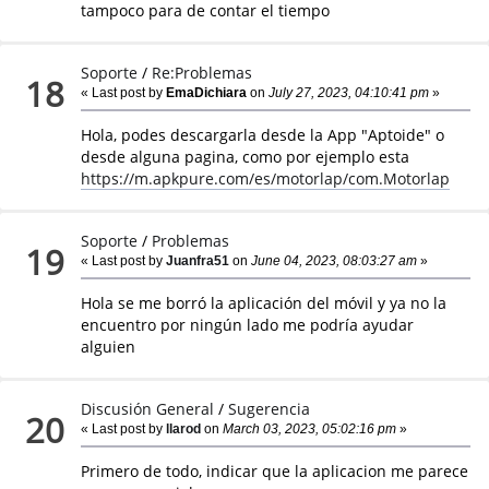
tampoco para de contar el tiempo
Soporte
/
Re:Problemas
18
« Last post by
EmaDichiara
on
July 27, 2023, 04:10:41 pm
»
Hola, podes descargarla desde la App "Aptoide" o
desde alguna pagina, como por ejemplo esta
https://m.apkpure.com/es/motorlap/com.Motorlap
Soporte
/
Problemas
19
« Last post by
Juanfra51
on
June 04, 2023, 08:03:27 am
»
Hola se me borró la aplicación del móvil y ya no la
encuentro por ningún lado me podría ayudar
alguien
Discusión General
/
Sugerencia
20
« Last post by
llarod
on
March 03, 2023, 05:02:16 pm
»
Primero de todo, indicar que la aplicacion me parece