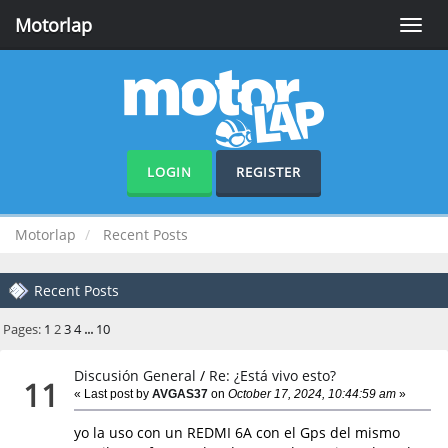
Motorlap
Toggle
naviga
LOGIN
REGISTER
Motorlap
Recent Posts
Recent Posts
Pages:
1
2
3
4
...
10
Discusión General
/
Re: ¿Está vivo esto?
11
« Last post by
AVGAS37
on
October 17, 2024, 10:44:59 am
»
yo la uso con un REDMI 6A con el Gps del mismo