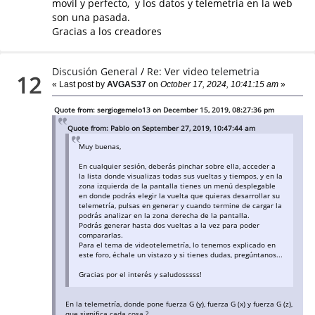
movil y perfecto, y los datos y telemetria en la web
son una pasada.
Gracias a los creadores
Discusión General
/
Re: Ver video telemetria
12
« Last post by
AVGAS37
on
October 17, 2024, 10:41:15 am
»
Quote from: sergiogemelo13 on December 15, 2019, 08:27:36 pm
Quote from: Pablo on September 27, 2019, 10:47:44 am
Muy buenas,
En cualquier sesión, deberás pinchar sobre ella, acceder a
la lista donde visualizas todas sus vueltas y tiempos, y en la
zona izquierda de la pantalla tienes un menú desplegable
en donde podrás elegir la vuelta que quieras desarrollar su
telemetría, pulsas en generar y cuando termine de cargar la
podrás analizar en la zona derecha de la pantalla.
Podrás generar hasta dos vueltas a la vez para poder
compararlas.
Para el tema de videotelemetría, lo tenemos explicado en
este foro, échale un vistazo y si tienes dudas, pregúntanos...
Gracias por el interés y saludosssss!
En la telemetría, donde pone fuerza G (y), fuerza G (x) y fuerza G (z),
que significa cada cosa ?