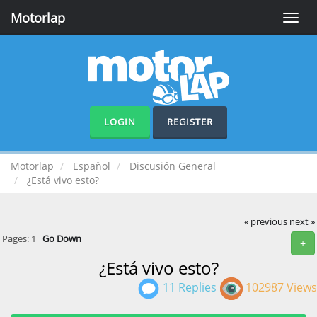
Motorlap
Toggle
naviga
LOGIN
REGISTER
Motorlap
Español
Discusión General
¿Está vivo esto?
« previous
next »
Pages:
1
Go Down
+
¿Está vivo esto?
11 Replies
102987 Views