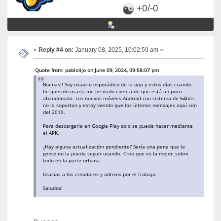
+0/-0
«
Reply #4 on:
January 08, 2025, 10:02:59 am »
Quote from: pablolijo on June 09, 2024, 09:58:07 pm
Buenas!! Soy usuario esporádico de la app y estos días cuando
he querido usarla me he dado cuenta de que está un poco
abandonada. Los nuevos móviles Android con sistema de 64bits
no la soportan y estoy viendo que los últimos mensajes aquí son
del 2019.
Para descargarla en Google Play solo se puede hacer mediante
el APK.
¿Hay alguna actualización pendiente? Sería una pena que la
gente no la pueda seguir usando. Creo que es la mejor, sobre
todo en la parte urbana.
Gracias a los creadores y admins por el trabajo.
Saludos!