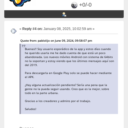
+0/-0
«
Reply #4 on:
January 08, 2025, 10:02:59 am »
Quote from: pablolijo on June 09, 2024, 09:58:07 pm
Buenas!! Soy usuario esporádico de la app y estos días cuando
he querido usarla me he dado cuenta de que está un poco
abandonada. Los nuevos móviles Android con sistema de 64bits
no la soportan y estoy viendo que los últimos mensajes aquí son
del 2019.
Para descargarla en Google Play solo se puede hacer mediante
el APK.
¿Hay alguna actualización pendiente? Sería una pena que la
gente no la pueda seguir usando. Creo que es la mejor, sobre
todo en la parte urbana.
Gracias a los creadores y admins por el trabajo.
Saludos!