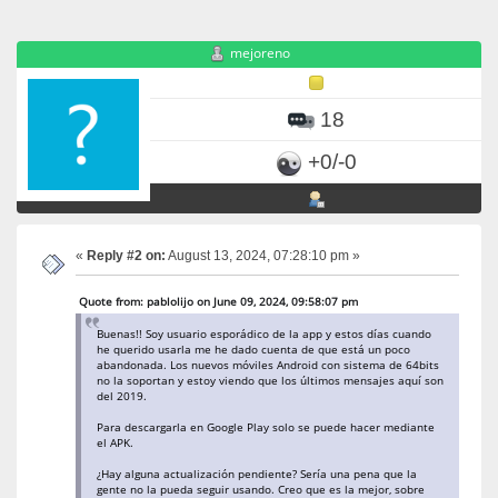
mejoreno
18
+0/-0
«
Reply #2 on:
August 13, 2024, 07:28:10 pm »
Quote from: pablolijo on June 09, 2024, 09:58:07 pm
Buenas!! Soy usuario esporádico de la app y estos días cuando
he querido usarla me he dado cuenta de que está un poco
abandonada. Los nuevos móviles Android con sistema de 64bits
no la soportan y estoy viendo que los últimos mensajes aquí son
del 2019.
Para descargarla en Google Play solo se puede hacer mediante
el APK.
¿Hay alguna actualización pendiente? Sería una pena que la
gente no la pueda seguir usando. Creo que es la mejor, sobre