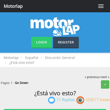
Motorlap
Toggle
naviga
LOGIN
REGISTER
Motorlap
Español
Discusión General
¿Está vivo esto?
« previous
next »
Pages:
1
Go Down
+
¿Está vivo esto?
11 Replies
103017 Views