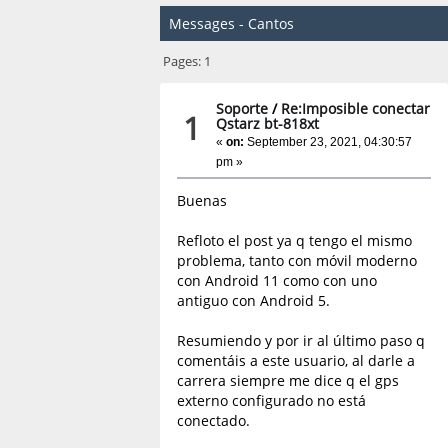
Messages - Cantos
Pages:
1
Soporte
/
Re:Imposible conectar
1
Qstarz bt-818xt
«
on:
September 23, 2021, 04:30:57
pm »
Buenas
Refloto el post ya q tengo el mismo
problema, tanto con móvil moderno
con Android 11 como con uno
antiguo con Android 5.
Resumiendo y por ir al último paso q
comentáis a este usuario, al darle a
carrera siempre me dice q el gps
externo configurado no está
conectado.