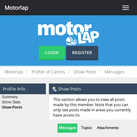
Motorlap
Toggle
naviga
LOGIN
REGISTER
Motorlap
Profile of Cantos
Show Posts
Messages
Profile Info
Show Posts
Summary
This section allows you to view all posts
Show Stats
made by this member. Note that you can
Show Posts
only see posts made in areas you currently
have access to.
Messages
Topics
Attachments