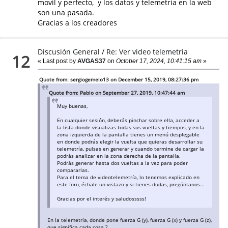
movil y perfecto, y los datos y telemetria en la web
son una pasada.
Gracias a los creadores
Discusión General
/
Re: Ver video telemetria
12
« Last post by
AVGAS37
on
October 17, 2024, 10:41:15 am
»
Quote from: sergiogemelo13 on December 15, 2019, 08:27:36 pm
Quote from: Pablo on September 27, 2019, 10:47:44 am
Muy buenas,
En cualquier sesión, deberás pinchar sobre ella, acceder a
la lista donde visualizas todas sus vueltas y tiempos, y en la
zona izquierda de la pantalla tienes un menú desplegable
en donde podrás elegir la vuelta que quieras desarrollar su
telemetría, pulsas en generar y cuando termine de cargar la
podrás analizar en la zona derecha de la pantalla.
Podrás generar hasta dos vueltas a la vez para poder
compararlas.
Para el tema de videotelemetría, lo tenemos explicado en
este foro, échale un vistazo y si tienes dudas, pregúntanos...
Gracias por el interés y saludosssss!
En la telemetría, donde pone fuerza G (y), fuerza G (x) y fuerza G (z),
que significa cada cosa ?