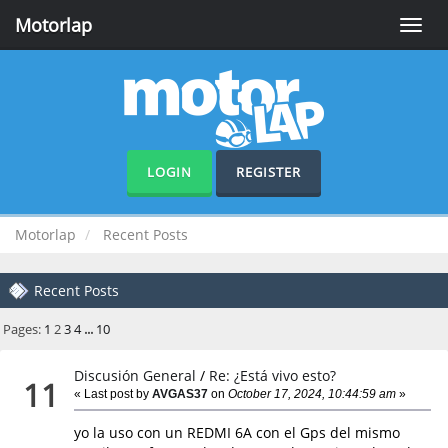
Motorlap
Toggle
naviga
LOGIN
REGISTER
Motorlap
Recent Posts
Recent Posts
Pages:
1
2
3
4
...
10
Discusión General
/
Re: ¿Está vivo esto?
11
« Last post by
AVGAS37
on
October 17, 2024, 10:44:59 am
»
yo la uso con un REDMI 6A con el Gps del mismo