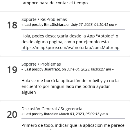
tampoco para de contar el tiempo
Soporte
/
Re:Problemas
18
« Last post by
EmaDichiara
on
July 27, 2023, 04:10:41 pm
»
Hola, podes descargarla desde la App "Aptoide" o
desde alguna pagina, como por ejemplo esta
https://m.apkpure.com/es/motorlap/com.Motorlap
Soporte
/
Problemas
19
« Last post by
Juanfra51
on
June 04, 2023, 08:03:27 am
»
Hola se me borró la aplicación del móvil y ya no la
encuentro por ningún lado me podría ayudar
alguien
Discusión General
/
Sugerencia
20
« Last post by
llarod
on
March 03, 2023, 05:02:16 pm
»
Primero de todo, indicar que la aplicacion me parece