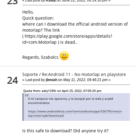
23
« Last post by
Kalap
on
June 22, 2022, 06:14:30 pm
»
Hello,
Quick question:
where can I download the official android version of
motorlap? The link
( https://play.google.com/store/apps/details?
id=com.Motorlap ) is dead..
Regards, Szabolcs
Soporte
/
Re:Android 11 - No motorlap en playstore
24
« Last post by
jbnoah
on
May 11, 2022, 09:46:21 pm
»
Quote from: adry1290r on April 25, 2022, 07:05:25 pm
A mi tampoco me aparecia, y la busqué por la web y acabé
encontrándola:
https://www.androidlista.com/item/android-apps/536795/motor-
lap-timer/apk/download/
Is this safe to download? Did anyone try it?