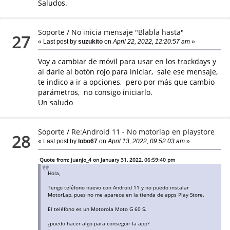
Saludos.
Soporte
/
No inicia mensaje "Blabla hasta"
27
« Last post by
suzukito
on
April 22, 2022, 12:20:57 am
»
Voy a cambiar de móvil para usar en los trackdays y
al darle al botón rojo para iniciar, sale ese mensaje,
te indico a ir a opciones, pero por más que cambio
parámetros, no consigo iniciarlo.
Un saludo
Soporte
/
Re:Android 11 - No motorlap en playstore
28
« Last post by
lobo67
on
April 13, 2022, 09:52:03 am
»
Quote from: juanjo_4 on January 31, 2022, 06:59:40 pm
Hola,
Tengo teléfono nuevo con Android 11 y no puedo instalar
MotorLap, pues no me aparece en la tienda de apps Play Store.
El teléfono es un Motorola Moto G 60 S.
¿puedo hacer algo para conseguir la app?