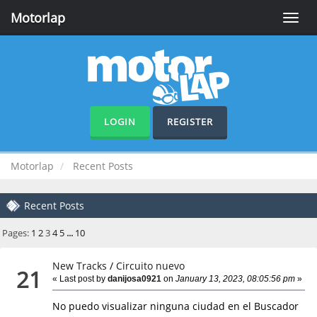
Motorlap
Toggle
naviga
LOGIN
REGISTER
Motorlap
Recent Posts
Recent Posts
Pages:
1
2
3
4
5
...
10
New Tracks
/
Circuito nuevo
21
« Last post by
danijosa0921
on
January 13, 2023, 08:05:56 pm
»
No puedo visualizar ninguna ciudad en el Buscador