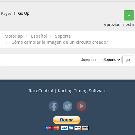
Pages:
1
Go Up
+
« previous
next »
Motorlap
Español
Soporte
Cómo cambiar la imagen de un circuito creado?
Jump to:
RaceControl | Karting Timing Software