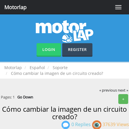
Motorlap
Toggle
naviga
LOGIN
REGISTER
Motorlap
Español
Soporte
Cómo cambiar la imagen de un circuito creado?
« previous
next »
Pages:
1
Go Down
+
Cómo cambiar la imagen de un circuito
creado?
0 Replies
37639 Views