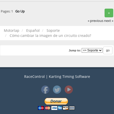
Pages:
1
Go Up
+
« previous
next »
Motorlap
Español
Soporte
Cómo cambiar la imagen de un circuito creado?
Jump to:
RaceControl | Karting Timing Software