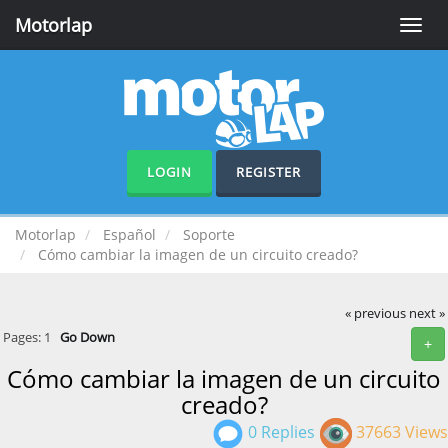
Motorlap
Toggle
naviga
LOGIN
REGISTER
Motorlap
Español
Soporte
Cómo cambiar la imagen de un circuito creado?
« previous
next »
Pages:
1
Go Down
+
Cómo cambiar la imagen de un circuito
creado?
0 Replies
37663 Views