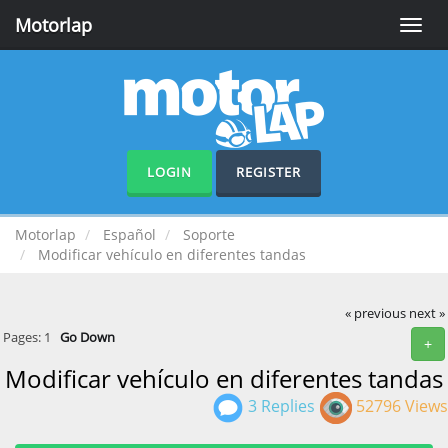
Motorlap
Toggle
naviga
LOGIN
REGISTER
Motorlap
Español
Soporte
Modificar vehículo en diferentes tandas
« previous
next »
Pages:
1
Go Down
+
Modificar vehículo en diferentes tandas
3 Replies
52796 Views