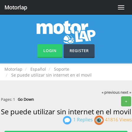
Motorlap
Toggle
naviga
LOGIN
REGISTER
Motorlap
Español
Soporte
Se puede utilizar sin internet en el movil
« previous
next »
Pages:
1
Go Down
+
Se puede utilizar sin internet en el movil
1 Replies
41816 Views