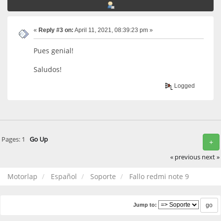
«
Reply #3 on:
April 11, 2021, 08:39:23 pm »
Pues genial!
Saludos!
Logged
Pages:
1
Go Up
+
« previous
next »
Motorlap
Español
Soporte
Fallo redmi note 9
Jump to: