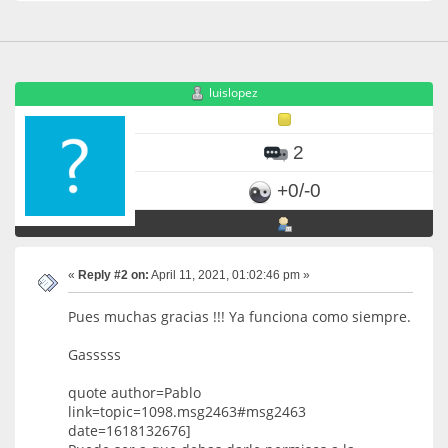
luislopez
2
+0/-0
«
Reply #2 on:
April 11, 2021, 01:02:46 pm »
Pues muchas gracias !!! Ya funciona como siempre.
Gasssss
quote author=Pablo
link=topic=1098.msg2463#msg2463
date=1618132676]