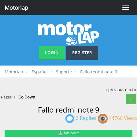
Motorlap
Toggle
naviga
LOGIN
REGISTER
Motorlap
Español
Soporte
Fallo redmi note 9
« previous
next »
Pages:
1
Go Down
+
Fallo redmi note 9
3 Replies
44766 Views
luislopez