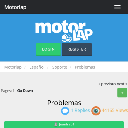
Motorlap
Toggle
naviga
LOGIN
REGISTER
Motorlap
Español
Soporte
Problemas
« previous
next »
Pages:
1
Go Down
+
Problemas
1 Replies
44165 Views
Juanfra51