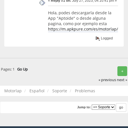
«
Reply #1 on:
July 27, 2023, 04:10:41 pm »
Hola, podes descargarla desde la
App "Aptoide" o desde alguna
pagina, como por ejemplo esta
https://m.apkpure.com/es/motorlap/com.
Logged
Pages:
1
Go Up
+
« previous
next »
Motorlap
Español
Soporte
Problemas
Jump to: