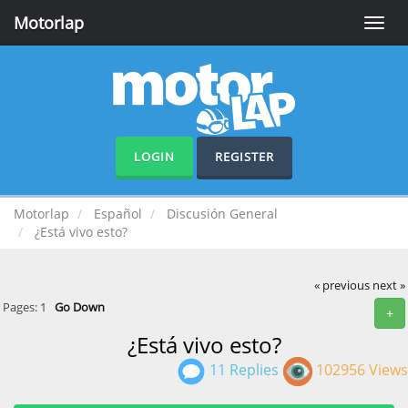
Motorlap
Toggle
naviga
LOGIN
REGISTER
Motorlap
Español
Discusión General
¿Está vivo esto?
« previous
next »
Pages:
1
Go Down
+
¿Está vivo esto?
11 Replies
102956 Views