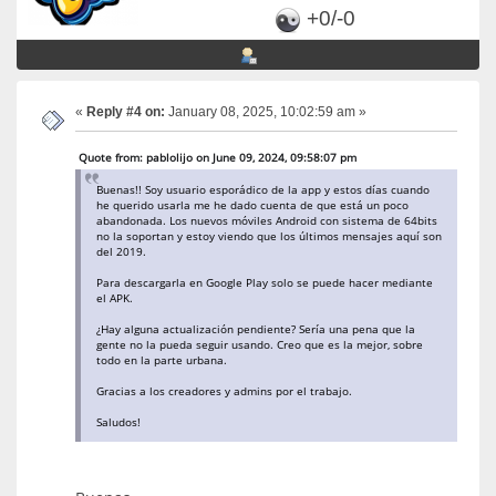
+0/-0
«
Reply #4 on:
January 08, 2025, 10:02:59 am »
Quote from: pablolijo on June 09, 2024, 09:58:07 pm
Buenas!! Soy usuario esporádico de la app y estos días cuando
he querido usarla me he dado cuenta de que está un poco
abandonada. Los nuevos móviles Android con sistema de 64bits
no la soportan y estoy viendo que los últimos mensajes aquí son
del 2019.
Para descargarla en Google Play solo se puede hacer mediante
el APK.
¿Hay alguna actualización pendiente? Sería una pena que la
gente no la pueda seguir usando. Creo que es la mejor, sobre
todo en la parte urbana.
Gracias a los creadores y admins por el trabajo.
Saludos!