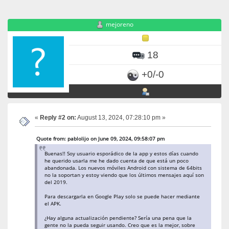
mejoreno
18
+0/-0
«
Reply #2 on:
August 13, 2024, 07:28:10 pm »
Quote from: pablolijo on June 09, 2024, 09:58:07 pm
Buenas!! Soy usuario esporádico de la app y estos días cuando
he querido usarla me he dado cuenta de que está un poco
abandonada. Los nuevos móviles Android con sistema de 64bits
no la soportan y estoy viendo que los últimos mensajes aquí son
del 2019.
Para descargarla en Google Play solo se puede hacer mediante
el APK.
¿Hay alguna actualización pendiente? Sería una pena que la
gente no la pueda seguir usando. Creo que es la mejor, sobre