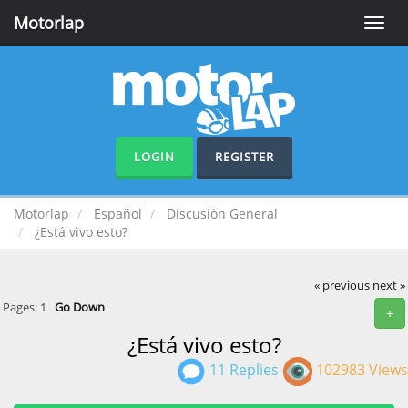
Motorlap
Toggle
naviga
LOGIN
REGISTER
Motorlap
Español
Discusión General
¿Está vivo esto?
« previous
next »
Pages:
1
Go Down
+
¿Está vivo esto?
11 Replies
102983 Views