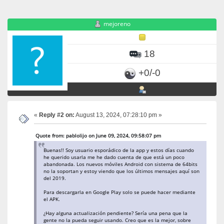
mejoreno
18
+0/-0
«
Reply #2 on:
August 13, 2024, 07:28:10 pm »
Quote from: pablolijo on June 09, 2024, 09:58:07 pm
Buenas!! Soy usuario esporádico de la app y estos días cuando
he querido usarla me he dado cuenta de que está un poco
abandonada. Los nuevos móviles Android con sistema de 64bits
no la soportan y estoy viendo que los últimos mensajes aquí son
del 2019.
Para descargarla en Google Play solo se puede hacer mediante
el APK.
¿Hay alguna actualización pendiente? Sería una pena que la
gente no la pueda seguir usando. Creo que es la mejor, sobre