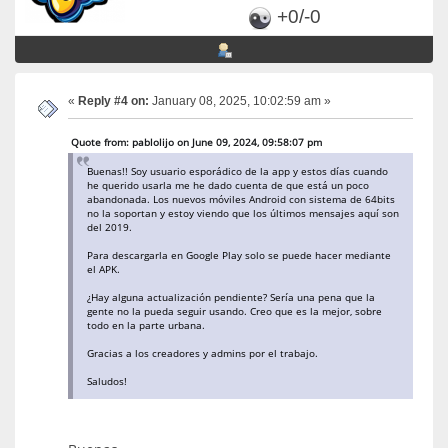
+0/-0
«
Reply #4 on:
January 08, 2025, 10:02:59 am »
Quote from: pablolijo on June 09, 2024, 09:58:07 pm
Buenas!! Soy usuario esporádico de la app y estos días cuando
he querido usarla me he dado cuenta de que está un poco
abandonada. Los nuevos móviles Android con sistema de 64bits
no la soportan y estoy viendo que los últimos mensajes aquí son
del 2019.
Para descargarla en Google Play solo se puede hacer mediante
el APK.
¿Hay alguna actualización pendiente? Sería una pena que la
gente no la pueda seguir usando. Creo que es la mejor, sobre
todo en la parte urbana.
Gracias a los creadores y admins por el trabajo.
Saludos!