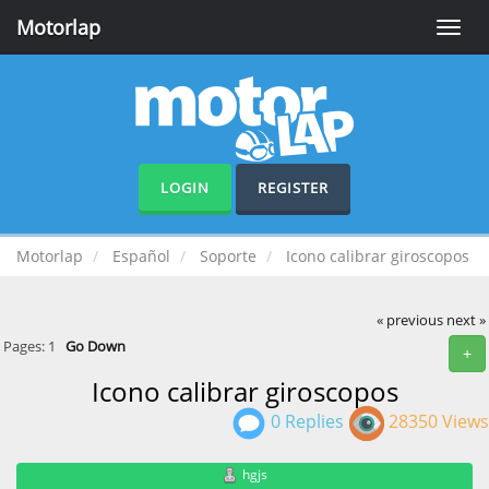
Motorlap
Toggle
naviga
LOGIN
REGISTER
Motorlap
Español
Soporte
Icono calibrar giroscopos
« previous
next »
Pages:
1
Go Down
+
Icono calibrar giroscopos
0 Replies
28350 Views
hgjs