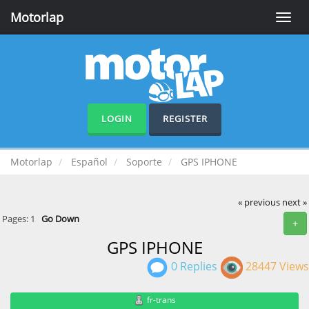
Motorlap
Toggle
naviga
LOGIN
REGISTER
Motorlap
Español
Soporte
GPS IPHONE
« previous
next »
Pages:
1
Go Down
+
GPS IPHONE
0 Replies
28447 Views
fr-trans