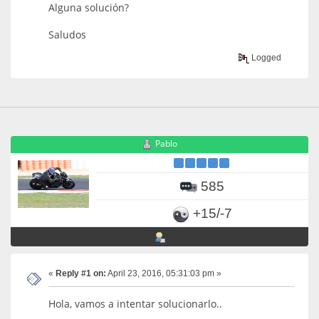
Alguna solución?
Saludos
Logged
Pablo
585
+15/-7
«
Reply #1 on:
April 23, 2016, 05:31:03 pm »
Hola, vamos a intentar solucionarlo..