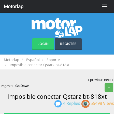
Motorlap
Toggle
naviga
LOGIN
REGISTER
Motorlap
Español
Soporte
Imposible conectar Qstarz bt-818xt
« previous
next »
Pages:
1
Go Down
+
Imposible conectar Qstarz bt-818xt
4 Replies
55498 Views