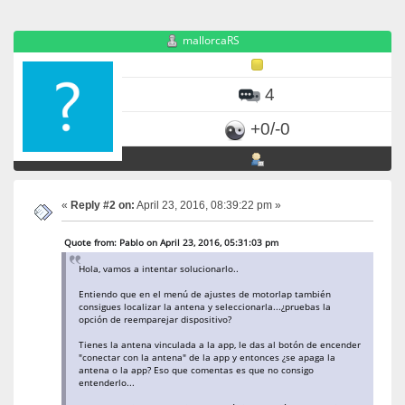
mallorcaRS
4
+0/-0
«
Reply #2 on:
April 23, 2016, 08:39:22 pm »
Quote from: Pablo on April 23, 2016, 05:31:03 pm
Hola, vamos a intentar solucionarlo..
Entiendo que en el menú de ajustes de motorlap también
consigues localizar la antena y seleccionarla...¿pruebas la
opción de reemparejar dispositivo?
Tienes la antena vinculada a la app, le das al botón de encender
"conectar con la antena" de la app y entonces ¿se apaga la
antena o la app? Eso que comentas es que no consigo
entenderlo...