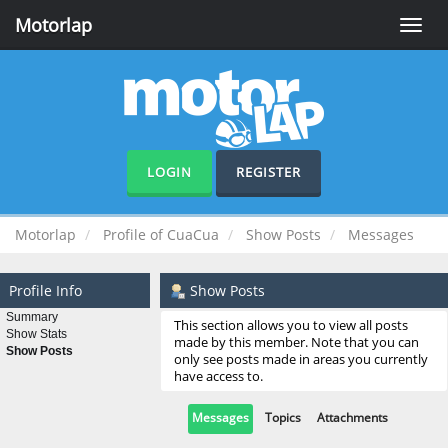
Motorlap
Toggle
naviga
LOGIN
REGISTER
Motorlap
Profile of CuaCua
Show Posts
Messages
Profile Info
Show Posts
Summary
This section allows you to view all posts
Show Stats
made by this member. Note that you can
Show Posts
only see posts made in areas you currently
have access to.
Messages
Topics
Attachments