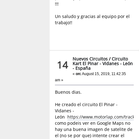
!!!
Un saludo y gracias al equipo por el
trabajo!!
Nuevos Circuitos
/
Circuito
14
Kart El Pinar - Vidanes - León
- España
«
on:
August 15, 2019, 11:42:35
am »
Buenos dias.
He creado el circuito El Pinar -
Vidanes -
León
https://www.motorlap.com/tracks
como podeis ver en Google Maps no
hay una buena imagen de satelite de
el (no se por que) intente crear el