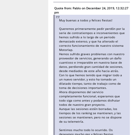
Quote from: Pablo on December 24, 2019, 12:32:27
pm
Muy buenas a todos y felices fiestas!
Queremos primeramente pedir perdón por la
serie de contratiempos e inconvenientes que
hemos sufrido a lo largo de un periodo
demasiado extenso, y que ha alterado el
correcto funcionamiento de nuestro sistema
Motorlap.
Hemos sufrido graves problemas con nuestro
proveedor de servicios, generando un daño
cuantioso e irreparable en nuestra base de
datos, perdiendo gran cantidad de sesiones,
desde mediados de este año hacia atrás.
Con lo que hemos tenido que migrar todo a
un nuevo servidor, y esto ha tomado un
dilatado tiempo, tanto de trabajo como de
toma de decisiones importantes.
Ahora disponemos del servicio
completamente funcional, esperamos que
todo siga como antes y podamos disfrutar
todos de nuestro gran proyecto.
Aunque las sesiones estén borradas, los
tiempos de los ranking se mantienen, y las
sesiones se mantienen, pero no se dispone
de su telemetría.
Sentimos mucho todo lo ocurrido. Os
deseamos mucho gas y felices fiestas