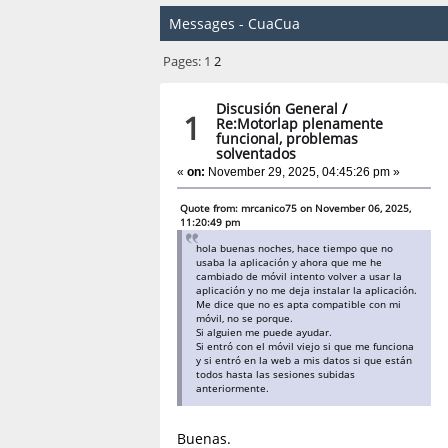
Messages - CuaCua
Pages:
1
2
Discusión General
/
1
Re:Motorlap plenamente
funcional, problemas
solventados
«
on:
November 29, 2025, 04:45:26 pm »
Quote from: mrcanico75 on November 06, 2025,
11:20:49 pm
hola buenas noches, hace tiempo que no
usaba la aplicación y ahora que me he
cambiado de móvil intento volver a usar la
aplicación y no me deja instalar la aplicación.
Me dice que no es apta compatible con mi
móvil, no se porque.
Si alguien me puede ayudar.
Si entró con el móvil viejo si que me funciona
y si entró en la web a mis datos si que están
todos hasta las sesiones subidas
anteriormente.
Buenas.