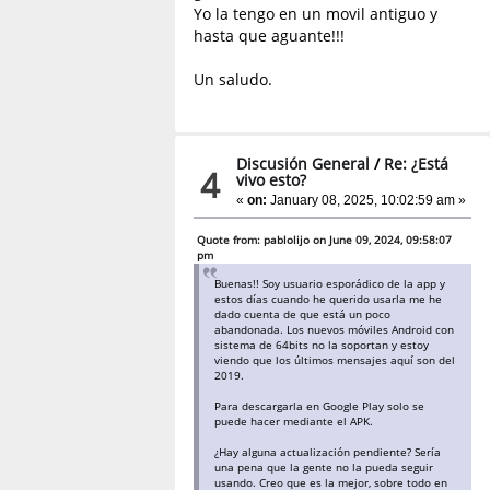
Yo la tengo en un movil antiguo y
hasta que aguante!!!
Un saludo.
Discusión General
/
Re: ¿Está
4
vivo esto?
«
on:
January 08, 2025, 10:02:59 am »
Quote from: pablolijo on June 09, 2024, 09:58:07
pm
Buenas!! Soy usuario esporádico de la app y
estos días cuando he querido usarla me he
dado cuenta de que está un poco
abandonada. Los nuevos móviles Android con
sistema de 64bits no la soportan y estoy
viendo que los últimos mensajes aquí son del
2019.
Para descargarla en Google Play solo se
puede hacer mediante el APK.
¿Hay alguna actualización pendiente? Sería
una pena que la gente no la pueda seguir
usando. Creo que es la mejor, sobre todo en