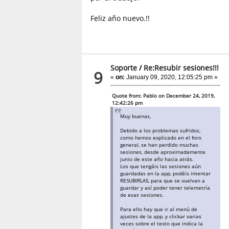
Feliz año nuevo.!!
Soporte
/
Re:Resubir sesiones!!!
9
«
on:
January 09, 2020, 12:05:25 pm »
Quote from: Pablo on December 24, 2019,
12:42:26 pm
Muy buenas,
Debido a los problemas sufridos,
como hemos explicado en el foro
general, se han perdido muchas
sesiones, desde aproximadamente
junio de este año hacia atrás.
Los que tengáis las sesiones aún
guardadas en la app, podéis intentar
RESUBIRLAS, para que se vuelvan a
guardar y así poder tener telemetría
de esas sesiones.
Para ello hay que ir al menú de
ajustes de la app, y clickar varias
veces sobre el texto que indica la