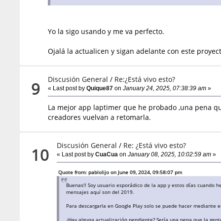
Yo la sigo usando y me va perfecto.
Ojalá la actualicen y sigan adelante con este proyect
Discusión General
/
Re:¿Está vivo esto?
9
« Last post by
Quique87
on
January 24, 2025, 07:38:39 am
»
La mejor app laptimer que he probado ,una pena que
creadores vuelvan a retomarla.
Discusión General
/
Re: ¿Está vivo esto?
10
« Last post by
CuaCua
on
January 08, 2025, 10:02:59 am
»
Quote from: pablolijo on June 09, 2024, 09:58:07 pm
Buenas!! Soy usuario esporádico de la app y estos días cuando 
mensajes aquí son del 2019.
Para descargarla en Google Play solo se puede hacer mediante e
¿Hay alguna actualización pendiente? Sería una pena que la gente