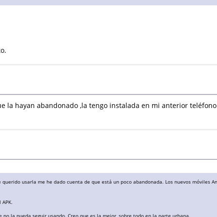
o.
 la hayan abandonado ,la tengo instalada en mi anterior teléfono 
he querido usarla me he dado cuenta de que está un poco abandonada. Los nuevos móviles And
l APK.
 no la pueda seguir usando. Creo que es la mejor, sobre todo en la parte urbana.