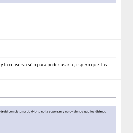
y lo conservo sólo para poder usarla , espero que los
roid con sistema de 64bits no la soportan y estoy viendo que los últimos