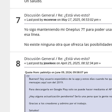
Un saludo.
Discusión General
/
Re: ¿Está vivo esto?
7
« Last post by
mcenroe
on
May 17, 2025, 06:53:02 pm
»
Yo sigo manteniendo mi Oneplus 7T para poder usarl
esa línea.
No existe ninguna otra que ofrezca las posibilidade
Discusión General
/
Re: ¿Está vivo esto?
8
« Last post by
joseleex
on
April 25, 2025, 08:32:34 pm
»
Quote from: pablolijo on June 09, 2024, 09:58:07 pm
Buenas!! Soy usuario esporádico de la app y estos días cuando he q
mensajes aquí son del 2019.
Para descargarla en Google Play solo se puede hacer mediante el AP
¿Hay alguna actualización pendiente? Sería una pena que la gente no
Gracias a los creadores y admins por el trabajo.
Saludos!