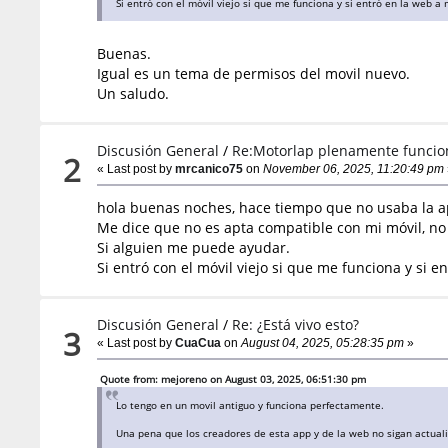
Si entró con el móvil viejo si que me funciona y si entró en la web 
Buenas.
Igual es un tema de permisos del movil nuevo.
Un saludo.
Discusión General
/
Re:Motorlap plenamente funcio
2
« Last post by
mrcanico75
on
November 06, 2025, 11:20:49 pm
hola buenas noches, hace tiempo que no usaba la apl
Me dice que no es apta compatible con mi móvil, no
Si alguien me puede ayudar.
Si entró con el móvil viejo si que me funciona y si 
Discusión General
/
Re: ¿Está vivo esto?
3
« Last post by
CuaCua
on
August 04, 2025, 05:28:35 pm
»
Quote from: mejoreno on August 03, 2025, 06:51:30 pm
Lo tengo en un movil antiguo y funciona perfectamente.
Una pena que los creadores de esta app y de la web no sigan actuali