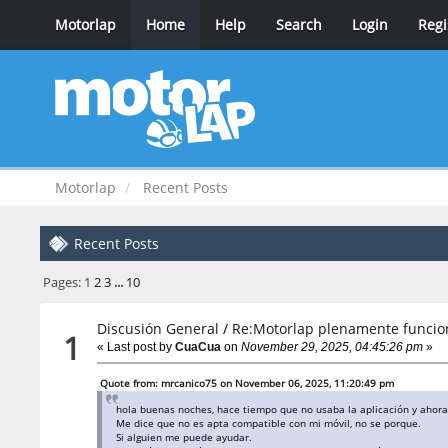
Motorlap
Home
Help
Search
Login
Regi
Motorlap
Recent Posts
Recent Posts
Pages:
1
2
3
...
10
Discusión General
/
Re:Motorlap plenamente funcio
1
« Last post by
CuaCua
on
November 29, 2025, 04:45:26 pm
»
Quote from: mrcanico75 on November 06, 2025, 11:20:49 pm
hola buenas noches, hace tiempo que no usaba la aplicación y ahora 
Me dice que no es apta compatible con mi móvil, no se porque.
Si alguien me puede ayudar.