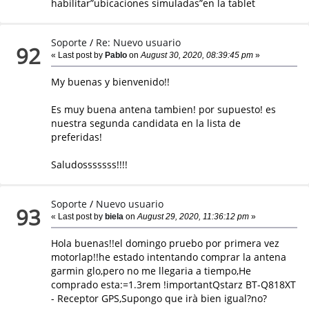
habilitar”ubicaciones simuladas”en la tablet
Soporte
/
Re: Nuevo usuario
92
« Last post by
Pablo
on
August 30, 2020, 08:39:45 pm
»
My buenas y bienvenido!!
Es muy buena antena tambien! por supuesto! es
nuestra segunda candidata en la lista de
preferidas!
Saludosssssss!!!!
Soporte
/
Nuevo usuario
93
« Last post by
biela
on
August 29, 2020, 11:36:12 pm
»
Hola buenas!!el domingo pruebo por primera vez
motorlap!!he estado intentando comprar la antena
garmin glo,pero no me llegaria a tiempo,He
comprado esta:=1.3rem !importantQstarz BT-Q818XT
- Receptor GPS,Supongo que irà bien igual?no?