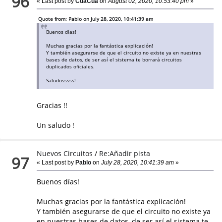
96
« Last post by
CuaCua
on
August 02, 2020, 10:53:40 pm
»
Quote from: Pablo on July 28, 2020, 10:41:39 am
Buenos días!
Muchas gracias por la fantástica explicación!
Y también asegurarse de que el circuito no existe ya en nuestras
bases de datos, de ser así el sistema te borrará circuitos
duplicados oficiales.
Saludosssss!
Gracias !!
Un saludo !
Nuevos Circuitos
/
Re:Añadir pista
97
« Last post by
Pablo
on
July 28, 2020, 10:41:39 am
»
Buenos días!
Muchas gracias por la fantástica explicación!
Y también asegurarse de que el circuito no existe ya
en nuestras bases de datos, de ser así el sistema te