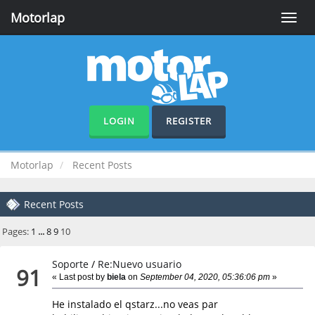
Motorlap
Toggle
naviga
LOGIN
REGISTER
Motorlap
Recent Posts
Recent Posts
Pages:
1
...
8
9
10
Soporte
/
Re:Nuevo usuario
91
« Last post by
biela
on
September 04, 2020, 05:36:06 pm
»
He instalado el qstarz...no veas par