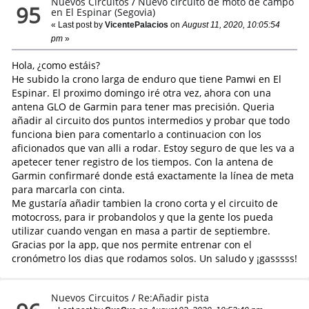
Nuevos Circuitos
/
Nuevo circuito de moto de campo
95
en El Espinar (Segovia)
« Last post by
VicentePalacios
on
August 11, 2020, 10:05:54
pm
»
Hola, ¿como estáis?
He subido la crono larga de enduro que tiene Pamwi en El
Espinar. El proximo domingo iré otra vez, ahora con una
antena GLO de Garmin para tener mas precisión. Queria
añadir al circuito dos puntos intermedios y probar que todo
funciona bien para comentarlo a continuacion con los
aficionados que van alli a rodar. Estoy seguro de que les va a
apetecer tener registro de los tiempos. Con la antena de
Garmin confirmaré donde está exactamente la línea de meta
para marcarla con cinta.
Me gustaría añadir tambien la crono corta y el circuito de
motocross, para ir probandolos y que la gente los pueda
utilizar cuando vengan en masa a partir de septiembre.
Gracias por la app, que nos permite entrenar con el
cronómetro los dias que rodamos solos. Un saludo y ¡gasssss!
Nuevos Circuitos
/
Re:Añadir pista