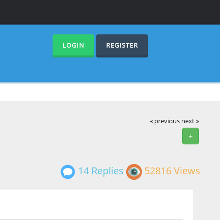
LOGIN
REGISTER
« previous
next »
+
14 Replies
52816 Views