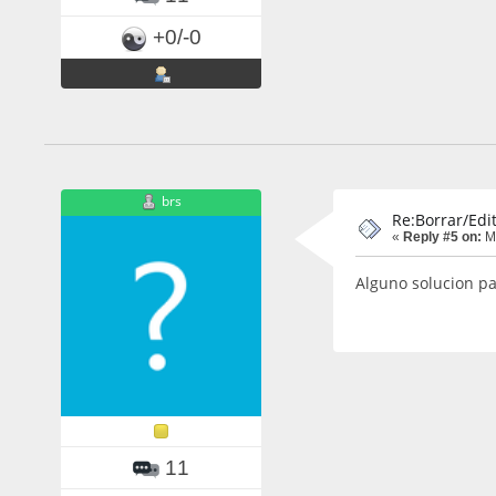
+0/-0
brs
Re:Borrar/Edit
«
Reply #5 on:
Ma
Alguno solucion par
11