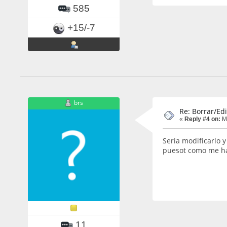
585
+15/-7
brs
Re: Borrar/Edi
«
Reply #4 on:
Ma
Seria modificarlo y
puesot como me ha
11