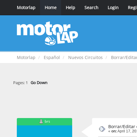
Motorlap
Home
Help
Search
Login
Regi
Motorlap
Español
Nuevos Circuitos
Borrar/Editar
Pages:
1
Go Down
brs
Borrar/Editar 
«
on:
April 17, 2