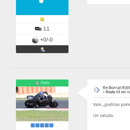
11
+0/-0
Pablo
Re:Borrar/Edit
«
Reply #3 on:
Ap
Vale, ¿podrias pon
Un saludo.