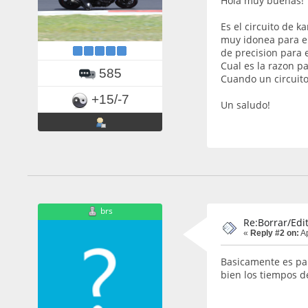
Hola muy buenas!
Es el circuito de 
muy idonea para el 
de precision para 
Cual es la razon p
585
Cuando un circuito 
+15/-7
Un saludo!
brs
Re:Borrar/Edit
«
Reply #2 on:
Ap
Basicamente es par
bien los tiempos d