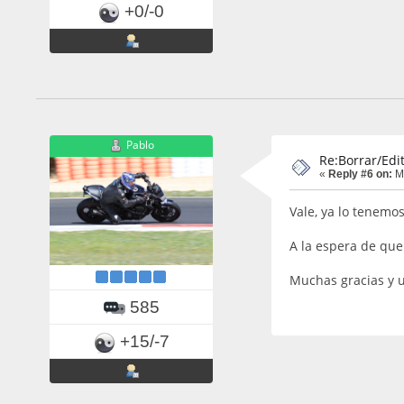
+0/-0
Pablo
Re:Borrar/Edit
«
Reply #6 on:
Ma
Vale, ya lo tenemo
A la espera de que 
Muchas gracias y u
585
+15/-7