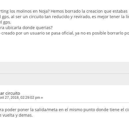
karting los molinos en Noja? Hemos borrado la creacion que estaba
gps, al ser un circuito tan reducido y revirado, es mejor tener la
el gps.
ara ubicarla donde querias?
creado por un usuario se pasa oficial, ya no es posible borrarlo po
ar circuito
ril 27, 2018, 02:29:02 pm »
a poder poner la salida/meta en el mismo punto donde tiene el circ
e vuelta y demas.