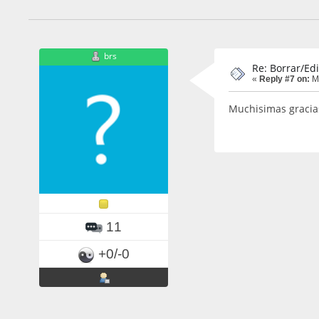
brs
Re: Borrar/Edi
«
Reply #7 on:
Ma
Muchisimas gracia
11
+0/-0