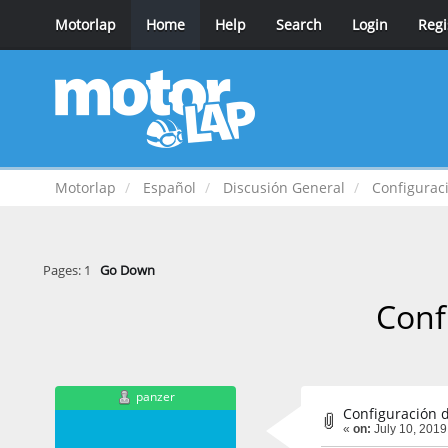
Motorlap
Home
Help
Search
Login
Regi
Motorlap
Español
Discusión General
Configurac
Pages:
1
Go Down
Conf
panzer
Configuración 
«
on:
July 10, 2019