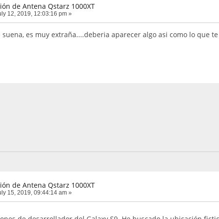
ión de Antena Qstarz 1000XT
ly 12, 2019, 12:03:16 pm »
 suena, es muy extraña....deberia aparecer algo asi como lo que te
ión de Antena Qstarz 1000XT
ly 15, 2019, 09:44:14 am »
nes de desarrollador del Galaxy S9. He buscado la ubicación fictic