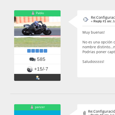
Pablo
Re:Configurac
«
Reply #1 on:
Ju
Muy buenas!
No es una opción d
nombre distinto...
Podrias poner capt
585
Saludosssss!
+15/-7
panzer
Re:Configuraci