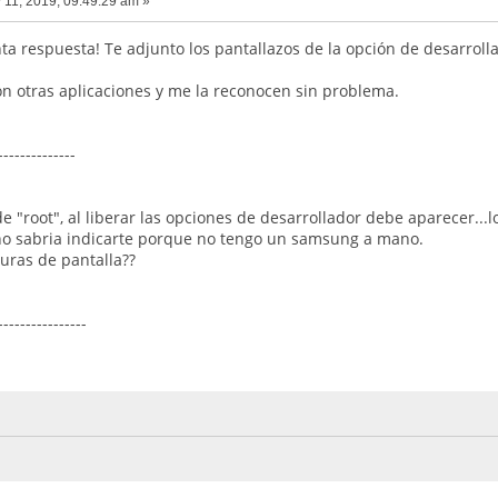
 11, 2019, 09:49:29 am »
nta respuesta! Te adjunto los pantallazos de la opción de desarroll
on otras aplicaciones y me la reconocen sin problema.
--------------
e "root", al liberar las opciones de desarrollador debe aparecer..
no sabria indicarte porque no tengo un samsung a mano.
uras de pantalla??
----------------