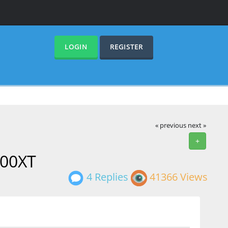
LOGIN
REGISTER
« previous
next »
+
000XT
4 Replies
41366 Views