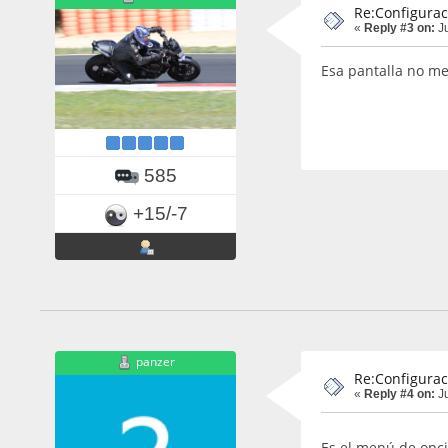
Re:Configurac
«
Reply #3 on:
Ju
Esa pantalla no me
585
+15/-7
panzer
Re:Configurac
«
Reply #4 on:
Ju
Es el menú de opcio