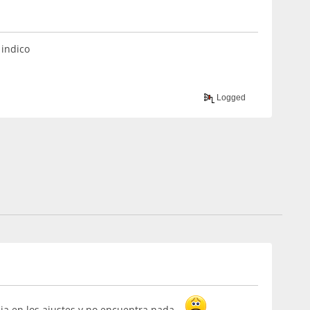
 indico
Logged
ia en los ajustes y no encuentra nada....