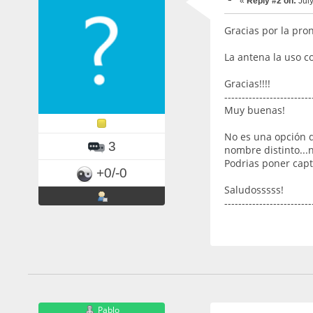
«
Reply #2 on:
July
Gracias por la pro
La antena la uso c
Gracias!!!!
-------------------------
Muy buenas!
No es una opción d
3
nombre distinto...
Podrias poner capt
+0/-0
Saludosssss!
-------------------------
Pablo