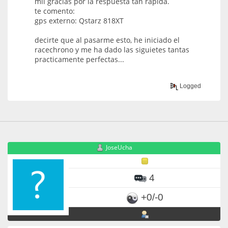
mil gracias por la respuesta tan rápida.
te comento:
gps externo: Qstarz 818XT
decirte que al pasarme esto, he iniciado el
racechrono y me ha dado las siguietes tantas
practicamente perfectas...
Logged
JoseUcha
4
+0/-0