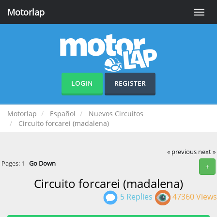
Motorlap
Toggle
naviga
LOGIN
REGISTER
Motorlap
Español
Nuevos Circuitos
Circuito forcarei (madalena)
« previous
next »
Pages:
1
Go Down
+
Circuito forcarei (madalena)
5 Replies
47360 Views