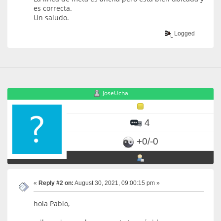
es correcta.
Un saludo.
Logged
JoseUcha
4
+0/-0
«
Reply #2 on:
August 30, 2021, 09:00:15 pm »
hola Pablo,