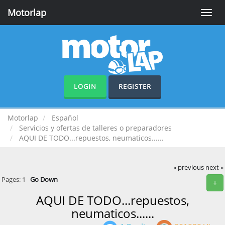
Motorlap
Toggle
naviga
LOGIN
REGISTER
Motorlap
Español
Servicios y ofertas de talleres o preparadores
AQUI DE TODO...repuestos, neumaticos......
« previous
next »
Pages:
1
Go Down
+
AQUI DE TODO...repuestos,
neumaticos......