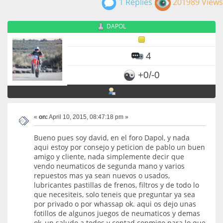
1 Replies
201989 Views
DAPOL
4
+0/-0
«
on:
April 10, 2015, 08:47:18 pm »
Bueno pues soy david, en el foro Dapol, y nada
aqui estoy por consejo y peticion de pablo un buen
amigo y cliente, nada simplemente decir que
vendo neumaticos de segunda mano y varios
repuestos mas ya sean nuevos o usados,
lubricantes pastillas de frenos, filtros y de todo lo
que necesiteis, solo teneis que preguntar ya sea
por privado o por whassap ok. aqui os dejo unas
fotillos de algunos juegos de neumaticos y demas
ok, un saludo a todos y contad conmigo para lo que