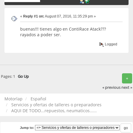
«
Reply #1 on:
August 07, 2016, 11:35:29 pm »
buenas!!! tienes algo en ContiRace Atack???
rayados a poder ser.
Logged
Pages:
1
Go Up
+
« previous
next »
Motorlap
Español
Servicios y ofertas de talleres o preparadores
AQUI DE TODO...repuestos, neumaticos......
Jump to: