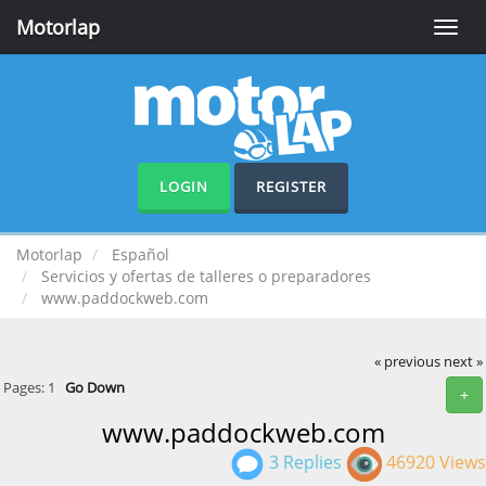
Motorlap
Toggle
naviga
LOGIN
REGISTER
Motorlap
Español
Servicios y ofertas de talleres o preparadores
www.paddockweb.com
« previous
next »
Pages:
1
Go Down
+
www.paddockweb.com
3 Replies
46920 Views