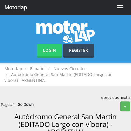
Motorlap
Toggle
naviga
LOGIN
REGISTER
Motorlap
Español
Nuevos Circuitos
Autódromo General San Martín (EDITADO Largo con
víbora) - ARGENTINA
« previous
next »
Pages:
1
Go Down
+
Autódromo General San Martín
(EDITADO Largo con víbora) -