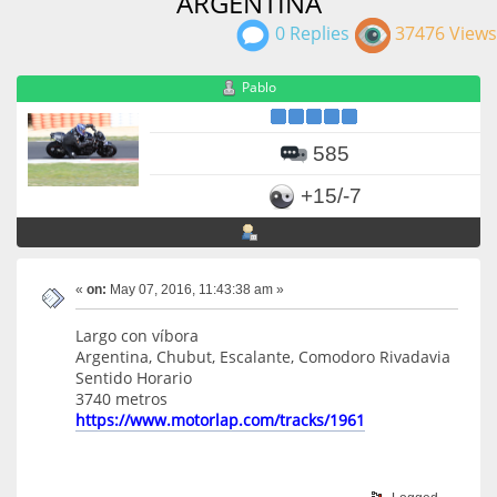
ARGENTINA
0 Replies
37476 Views
Pablo
585
+15/-7
«
on:
May 07, 2016, 11:43:38 am »
Largo con víbora
Argentina, Chubut, Escalante, Comodoro Rivadavia
Sentido Horario
3740 metros
https://www.motorlap.com/tracks/1961