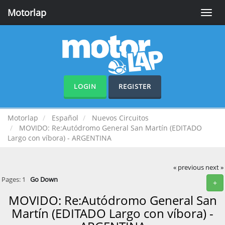
Motorlap
Toggle
naviga
LOGIN
REGISTER
Motorlap
Español
Nuevos Circuitos
MOVIDO: Re:Autódromo General San Martín (EDITADO
Largo con víbora) - ARGENTINA
« previous
next »
Pages:
1
Go Down
+
MOVIDO: Re:Autódromo General San
Martín (EDITADO Largo con víbora) -