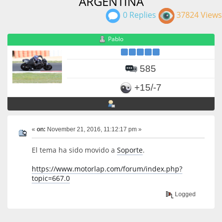
ARGENTINA
0 Replies
37824 Views
Pablo
585
+15/-7
«
on:
November 21, 2016, 11:12:17 pm »
El tema ha sido movido a
Soporte
.
https://www.motorlap.com/forum/index.php?
topic=667.0
Logged