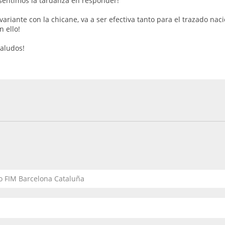
sentimos la tardanza en responder!
variante con la chicane, va a ser efectiva tanto para el trazado na
 ello!
aludos!
to FIM Barcelona Cataluña