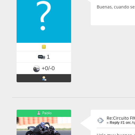
Buenas, cuando se 
1
+0/-0
Pablo
Re:Circuito F
«
Reply #1 on:
Ap