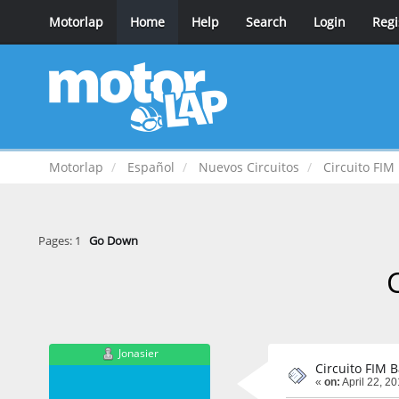
Motorlap
Home
Help
Search
Login
Regi
Motorlap
Español
Nuevos Circuitos
Circuito FIM
Pages:
1
Go Down
Jonasier
Circuito FIM 
«
on:
April 22, 2