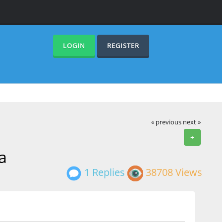
LOGIN
REGISTER
« previous
next »
+
a
1 Replies
38708 Views