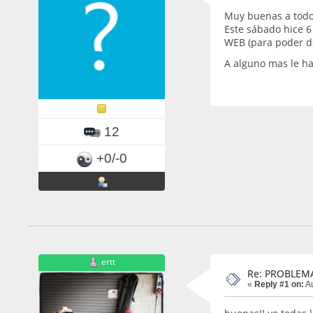
Muy buenas a todos
Este sábado hice 6
WEB (para poder de
A alguno mas le h
12
+0/-0
ertt
Re: PROBLEM
«
Reply #1 on:
Au