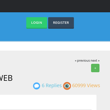
LOGIN
REGISTER
« previous
next »
+
WEB
6 Replies
60999 Views