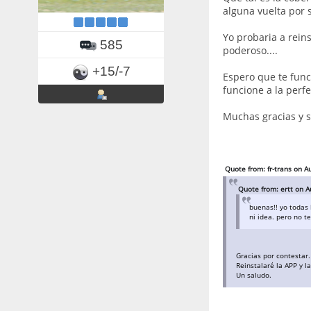
alguna vuelta por 
Yo probaria a reins
585
poderoso....
+15/-7
Espero que te func
funcione a la perfe
Muchas gracias y s
Quote from: fr-trans on A
Quote from: ertt on A
buenas!! yo todas 
ni idea. pero no t
Gracias por contestar.
Reinstalaré la APP y l
Un saludo.