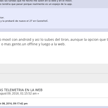
das las tandas que he hecho me salen en la web y en el movil.
no tendria que pasar porque realmente es un espejo de la app.
tar.
 y la probaré de nuevo el 27 en Castellolí.
ño movil con android y asi lo subes del tiron, aunque la opcion que
 o mas gente.un offline y luego a la web.
AS TELEMETRIA EN LA WEB
gust 09, 2016, 01:15:52 am »
t 08, 2016, 09:17:42 pm