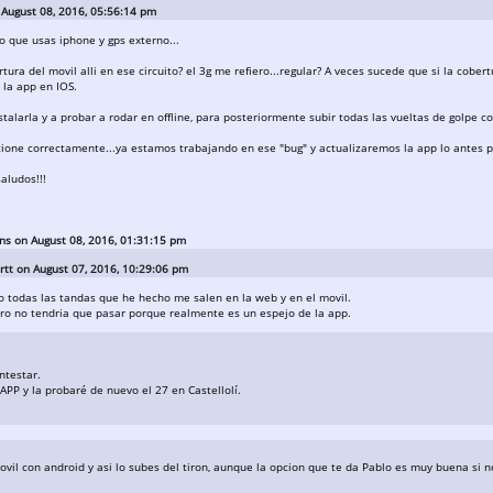
 August 08, 2016, 05:56:14 pm
 que usas iphone y gps externo...
rtura del movil alli en ese circuito? el 3g me refiero...regular? A veces sucede que si la cober
 la app en IOS.
stalarla y a probar a rodar en offline, para posteriormente subir todas las vueltas de golpe co
ione correctamente...ya estamos trabajando en ese "bug" y actualizaremos la app lo antes po
aludos!!!
ans on August 08, 2016, 01:31:15 pm
rtt on August 07, 2016, 10:29:06 pm
o todas las tandas que he hecho me salen en la web y en el movil.
ero no tendria que pasar porque realmente es un espejo de la app.
ntestar.
 APP y la probaré de nuevo el 27 en Castellolí.
ovil con android y asi lo subes del tiron, aunque la opcion que te da Pablo es muy buena si n