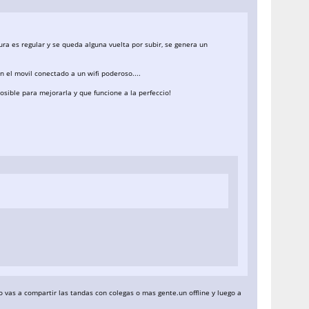
tura es regular y se queda alguna vuelta por subir, se genera un
n el movil conectado a un wifi poderoso....
sible para mejorarla y que funcione a la perfeccio!
o vas a compartir las tandas con colegas o mas gente.un offline y luego a