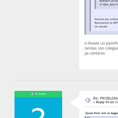
buenas!! yo to
ni idea. pero 
Gracias por contes
Reinstalaré la APP
Un saludo.
o llevate un pesti
tandas con colegas
ya contaras.
fr-trans
Re: PROBLEM
«
Reply #5 on:
Au
Quote from: ertt on Augus