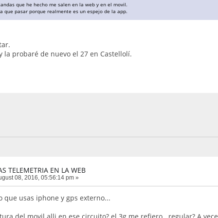
 tandas que he hecho me salen en la web y en el movil.
ria que pasar porque realmente es un espejo de la app.
tar.
y la probaré de nuevo el 27 en Castellolí.
AS TELEMETRIA EN LA WEB
gust 08, 2016, 05:56:14 pm »
 que usas iphone y gps externo...
tura del movil alli en ese circuito? el 3g me refiero...regular? A ve