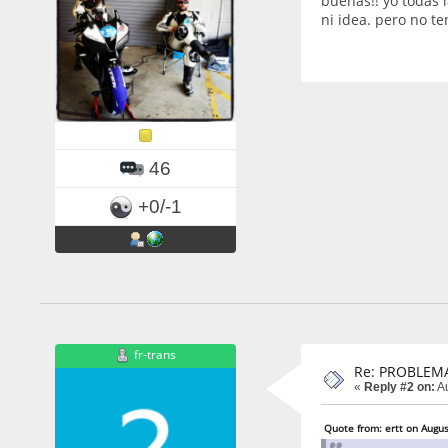
buenas!! yo todas 
ni idea. pero no t
46
+0/-1
fr-trans
Re: PROBLEM
«
Reply #2 on:
Au
Quote from: ertt on Augus