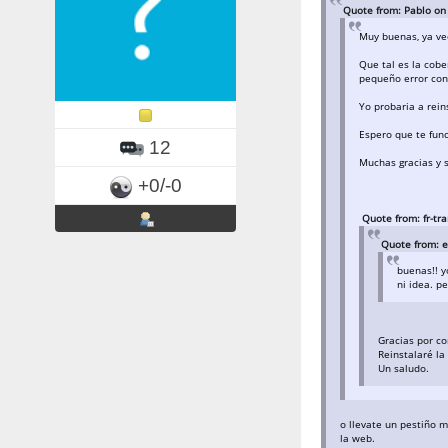
Quote from: Pablo on
Muy buenas, ya veo
Que tal es la cobe
pequeño error con
Yo probaria a rein
Espero que te func
12
Muchas gracias y s
+0/-0
Quote from: fr-tr
Quote from: e
buenas!! y
ni idea. p
Gracias por co
Reinstalaré la
Un saludo.
o llevate un pestiño m
la web.