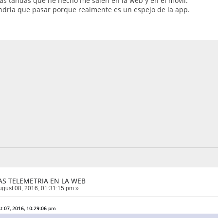
las tandas que he hecho me salen en la web y en el movil.
endria que pasar porque realmente es un espejo de la app.
AS TELEMETRIA EN LA WEB
gust 08, 2016, 01:31:15 pm »
t 07, 2016, 10:29:06 pm