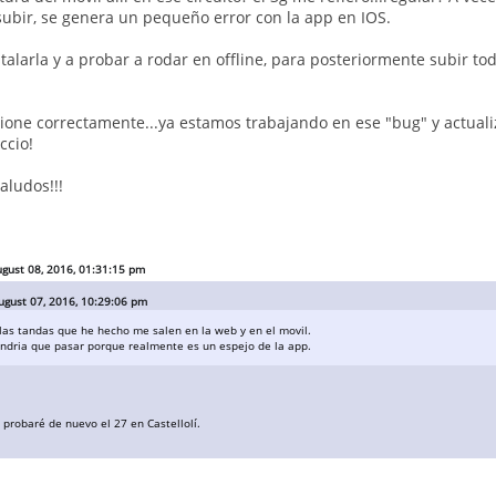
subir, se genera un pequeño error con la app en IOS.
talarla y a probar a rodar en offline, para posteriormente subir to
ione correctamente...ya estamos trabajando en ese "bug" y actuali
ccio!
aludos!!!
ugust 08, 2016, 01:31:15 pm
ugust 07, 2016, 10:29:06 pm
las tandas que he hecho me salen en la web y en el movil.
endria que pasar porque realmente es un espejo de la app.
a probaré de nuevo el 27 en Castellolí.