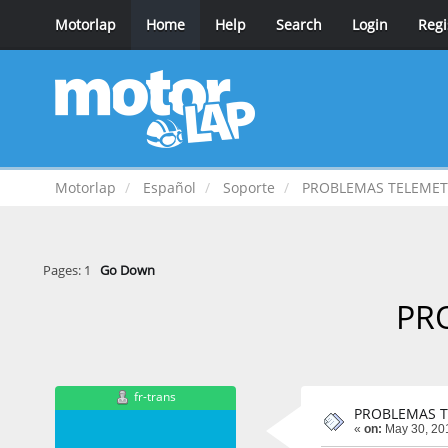
Motorlap
Home
Help
Search
Login
Regi
Motorlap
Español
Soporte
PROBLEMAS TELEMET
Pages:
1
Go Down
PR
fr-trans
PROBLEMAS T
«
on:
May 30, 201