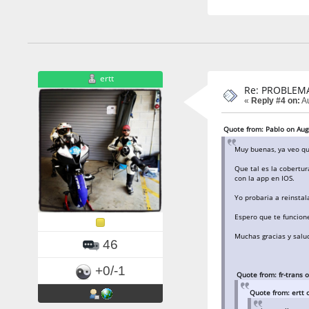
ertt
Re: PROBLEM
«
Reply #4 on:
Au
Quote from: Pablo on Aug
Muy buenas, ya veo qu
Que tal es la cobertur
con la app en IOS.
Yo probaria a reinstal
Espero que te funcione
Muchas gracias y salud
46
+0/-1
Quote from: fr-trans 
Quote from: ertt 