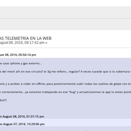
AS TELEMETRIA EN LA WEB
gust 08, 2016, 09:17:42 pm »
ust 08, 2016, 05:56:14 pm
e usas iphone y gps externo...
a del movil alli en ese circuito? el 3g me refiero...regular? A veces sucede que si la cobertur
arla y a probar a rodar en offline, para posteriormente subir todas las vueltas de golpe con el
 correctamente...ya estamos trabajando en ese "bug" y actualizaremos la app lo antes posibl
os!!!
on August 08, 2016, 01:31:15 pm
on August 07, 2016, 10:29:06 pm