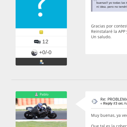
buenas!! yo todas las
ni idea. pero no tend
Gracias por contes
Reinstalaré la APP 
Un saludo.
12
+0/-0
Pablo
Re: PROBLEM
«
Reply #3 on:
Au
Muy buenas, ya veo
Que tal es la cober