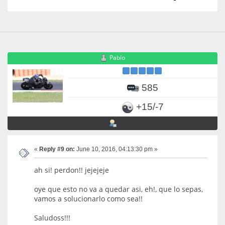
Pablo
585
+15/-7
«
Reply #9 on:
June 10, 2016, 04:13:30 pm »
ah si! perdon!! jejejeje
oye que esto no va a quedar asi, eh!, que lo sepas,
vamos a solucionarlo como sea!!
Saludoss!!!