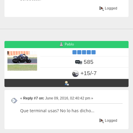
Logged
Pablo
585
+15/-7
«
Reply #7 on:
June 09, 2016, 02:40:42 pm »
Que terminal usas? No lo has dicho...
Logged