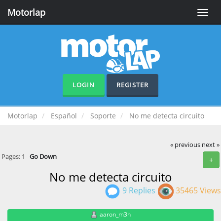
Motorlap
Toggle
naviga
LOGIN
REGISTER
Motorlap
Español
Soporte
No me detecta circuito
« previous
next »
Pages:
1
Go Down
+
No me detecta circuito
9 Replies
35465 Views
aaron_m3h