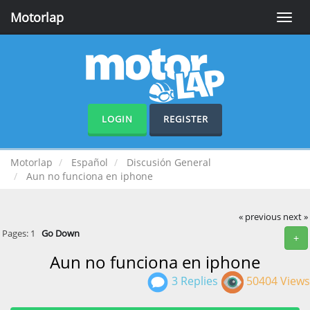
Motorlap
Toggle
naviga
LOGIN
REGISTER
Motorlap
Español
Discusión General
Aun no funciona en iphone
« previous
next »
Pages:
1
Go Down
+
Aun no funciona en iphone
3 Replies
50404 Views