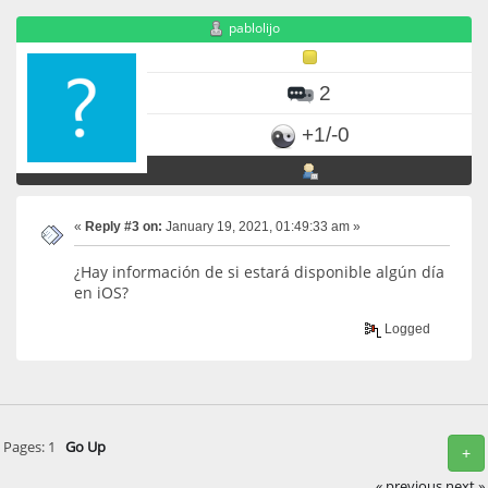
pablolijo
2
+1/-0
«
Reply #3 on:
January 19, 2021, 01:49:33 am »
¿Hay información de si estará disponible algún día
en iOS?
Logged
Pages:
1
Go Up
+
« previous
next »