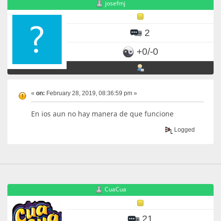
josefmj
2
+0/-0
«
on:
February 28, 2019, 08:36:59 pm »
En ios aun no hay manera de que funcione
Logged
CuaCua
21