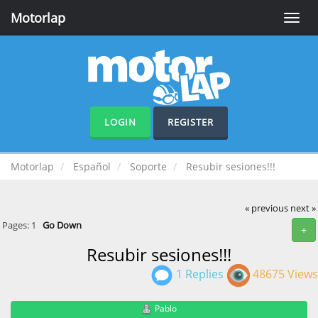
Motorlap
Toggle
naviga
LOGIN
REGISTER
Motorlap
Español
Soporte
Resubir sesiones!!!
« previous
next »
Pages:
1
Go Down
+
Resubir sesiones!!!
1 Replies
48675 Views
Pablo