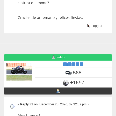
cintura del mono?
Gracias de antemano y felices fiestas.
Logged
Pablo
585
+15/-7
«
Reply #1 on:
December 20, 2020, 07:32:32 pm »
Muy buenas!