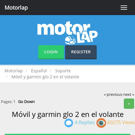
Motorlap
Toggle
naviga
LOGIN
REGISTER
Motorlap
Español
Soporte
Móvil y garmin glo 2 en el volante
« previous
next »
Pages:
1
Go Down
+
Móvil y garmin glo 2 en el volante
4 Replies
60275 Views