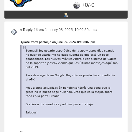
+0/-0
«
Reply #4 on:
January 08, 2025, 10:02:59 am »
Quote from: pablolijo on June 09, 2024, 09:58:07 pm
Buenas!! Soy usuario esporádico de la app y estos días cuando
he querido usarla me he dado cuenta de que está un poco
abandonada. Los nuevos móviles Android con sistema de 64bits
no la soportan y estoy viendo que los últimos mensajes aquí son
del 2019.
Para descargarla en Google Play solo se puede hacer mediante
el APK.
¿Hay alguna actualización pendiente? Sería una pena que la
gente no la pueda seguir usando. Creo que es la mejor, sobre
todo en la parte urbana.
Gracias a los creadores y admins por el trabajo.
Saludos!