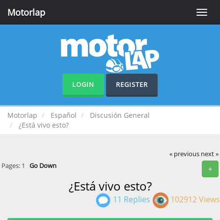
Motorlap
Toggle
naviga
LOGIN
REGISTER
Motorlap
Español
Discusión General
¿Está vivo esto?
« previous
next »
Pages:
1
Go Down
+
¿Está vivo esto?
11 Replies
102912 Views