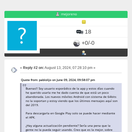
mejoreno
18
+0/-0
«
Reply #2 on:
August 13, 2024, 07:28:10 pm »
Quote from: pablolijo on June 09, 2024, 09:58:07 pm
Buenas!! Soy usuario esporádico de la app y estos días cuando
he querido usarla me he dado cuenta de que está un poco
abandonada. Los nuevos móviles Android con sistema de 64bits
no la soportan y estoy viendo que los últimos mensajes aquí son
del 2019.
Para descargarla en Google Play solo se puede hacer mediante
el APK.
¿Hay alguna actualización pendiente? Sería una pena que la
gente no la pueda seguir usando. Creo que es la mejor, sobre