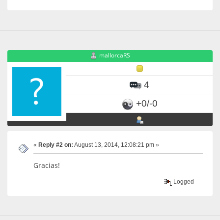
mallorcaRS
4
+0/-0
«
Reply #2 on:
August 13, 2014, 12:08:21 pm »
Gracias!
Logged