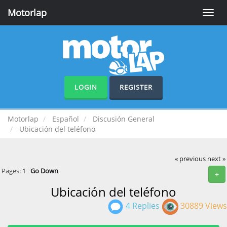
Motorlap
Toggle
naviga
LOGIN
REGISTER
Motorlap
Español
Discusión General
Ubicación del teléfono
« previous
next »
Pages:
1
Go Down
+
Ubicación del teléfono
4 Replies
30889 Views