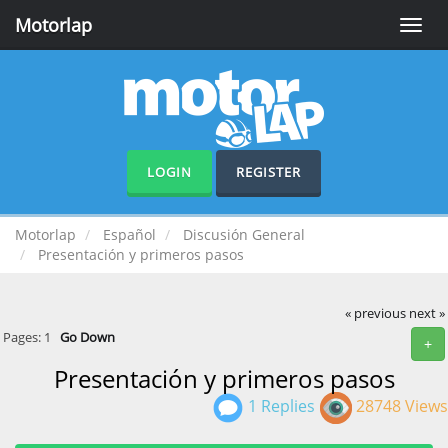
Motorlap
Toggle
naviga
LOGIN
REGISTER
Motorlap
Español
Discusión General
Presentación y primeros pasos
« previous
next »
Pages:
1
Go Down
+
Presentación y primeros pasos
1 Replies
28748 Views