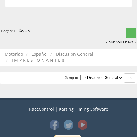
Pages:
1
Go Up
+
« previous
next »
Motorlap
Español
Discusión General
I M P R E S I O N A N T E !!
Jump to:
RaceControl | Karting Timing Software