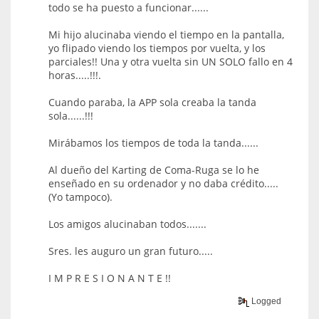
todo se ha puesto a funcionar......
Mi hijo alucinaba viendo el tiempo en la pantalla,
yo flipado viendo los tiempos por vuelta, y los
parciales!! Una y otra vuelta sin UN SOLO fallo en 4
horas.....!!!.
Cuando paraba, la APP sola creaba la tanda
sola......!!!
Mirábamos los tiempos de toda la tanda......
Al dueño del Karting de Coma-Ruga se lo he
enseñado en su ordenador y no daba crédito.....
(Yo tampoco).
Los amigos alucinaban todos.......
Sres. les auguro un gran futuro.....
I M P R E S I O N A N T E !!
Logged