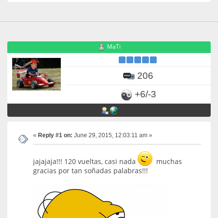
MaTi
206
+6/-3
«
Reply #1 on:
June 29, 2015, 12:03:11 am »
jajajaja!!! 120 vueltas, casi nada
muchas
gracias por tan soñadas palabras!!!