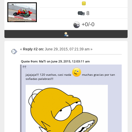
8
+0/-0
«
Reply #2 on:
June 29, 2015, 07:21:39 am »
Quote from: MaTi on June 29, 2015, 12:03:11 am
jajajaja!!! 120 vueltas, casi nada
muchas gracias por tan
soñadas palabras!!!