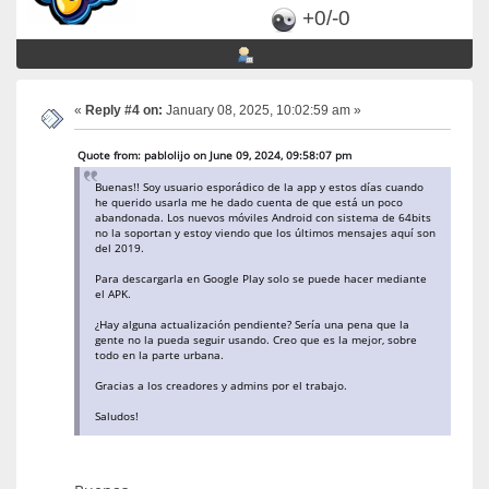
+0/-0
«
Reply #4 on:
January 08, 2025, 10:02:59 am »
Quote from: pablolijo on June 09, 2024, 09:58:07 pm
Buenas!! Soy usuario esporádico de la app y estos días cuando
he querido usarla me he dado cuenta de que está un poco
abandonada. Los nuevos móviles Android con sistema de 64bits
no la soportan y estoy viendo que los últimos mensajes aquí son
del 2019.
Para descargarla en Google Play solo se puede hacer mediante
el APK.
¿Hay alguna actualización pendiente? Sería una pena que la
gente no la pueda seguir usando. Creo que es la mejor, sobre
todo en la parte urbana.
Gracias a los creadores y admins por el trabajo.
Saludos!