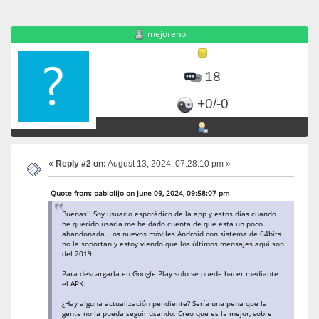
mejoreno
18
+0/-0
«
Reply #2 on:
August 13, 2024, 07:28:10 pm »
Quote from: pablolijo on June 09, 2024, 09:58:07 pm
Buenas!! Soy usuario esporádico de la app y estos días cuando
he querido usarla me he dado cuenta de que está un poco
abandonada. Los nuevos móviles Android con sistema de 64bits
no la soportan y estoy viendo que los últimos mensajes aquí son
del 2019.
Para descargarla en Google Play solo se puede hacer mediante
el APK.
¿Hay alguna actualización pendiente? Sería una pena que la
gente no la pueda seguir usando. Creo que es la mejor, sobre