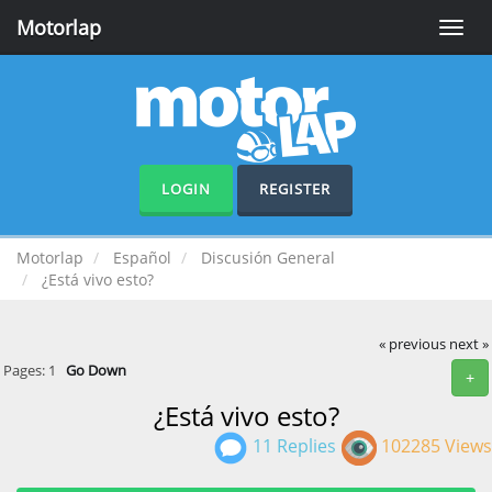
Motorlap
Toggle
naviga
LOGIN
REGISTER
Motorlap
Español
Discusión General
¿Está vivo esto?
« previous
next »
Pages:
1
Go Down
+
¿Está vivo esto?
11 Replies
102285 Views