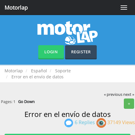
Motorlap
Toggle
naviga
LOGIN
REGISTER
Motorlap
Español
Soporte
Error en el envío de datos
« previous
next »
Pages:
1
Go Down
+
Error en el envío de datos
6 Replies
37149 Views