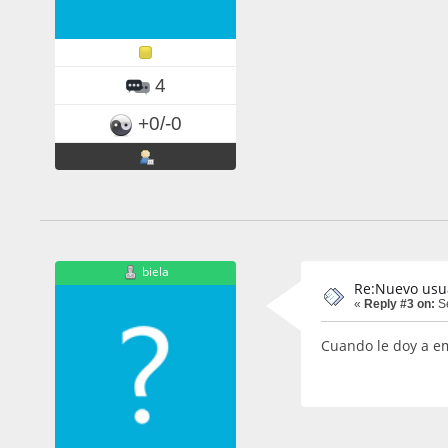
4
+0/-0
biela
Re:Nuevo usu
«
Reply #3 on:
Se
Cuando le doy a em