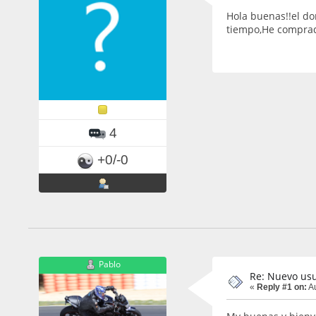
Hola buenas!!el do
tiempo,He comprad
4
+0/-0
Pablo
Re: Nuevo usu
«
Reply #1 on:
Au