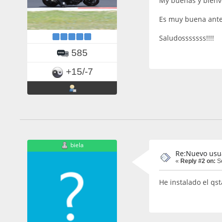
My buenas y bienv
Es muy buena anten
Saludosssssss!!!!
585
+15/-7
biela
Re:Nuevo usu
«
Reply #2 on:
Se
He instalado el qst