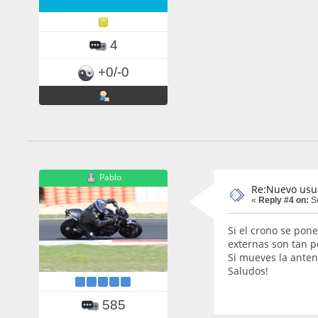
4
+0/-0
Pablo
Re:Nuevo usu
«
Reply #4 on:
Se
Si el crono se pon
externas son tan p
Si mueves la anten
Saludos!
585