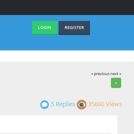
LOGIN
REGISTER
« previous
next »
+
5 Replies
35660 Views