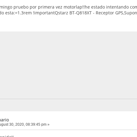
mingo pruebo por primera vez motorlap!!he estado intentando com
o esta:=1.3rem !importantQstarz BT-Q818XT - Receptor GPS,Supong
ario
gust 30, 2020, 08:39:45 pm »