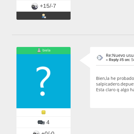
+15/-7
biela
Re:Nuevo usu
«
Reply #5 on:
Se
Bien,la he probado
salpicadero.depues
Esta claro q algo 
4
+0/-0