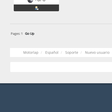
Pages:
1
Go Up
Motorlap
Español
Soporte
Nuevo usuario