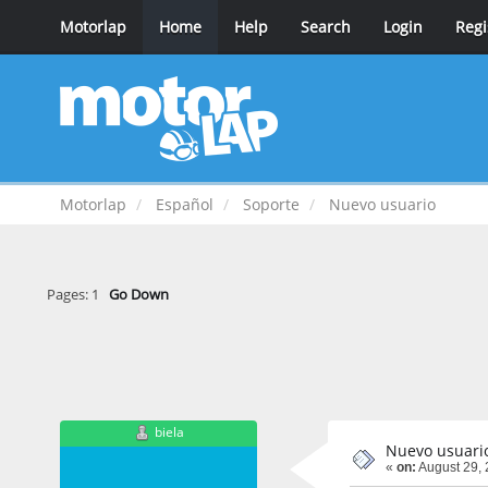
Motorlap
Home
Help
Search
Login
Regi
Motorlap
Español
Soporte
Nuevo usuario
Pages:
1
Go Down
biela
Nuevo usuari
«
on:
August 29, 