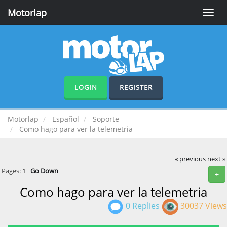
Motorlap
Toggle
naviga
LOGIN
REGISTER
Motorlap
Español
Soporte
Como hago para ver la telemetria
« previous
next »
Pages:
1
Go Down
+
Como hago para ver la telemetria
0 Replies
30037 Views