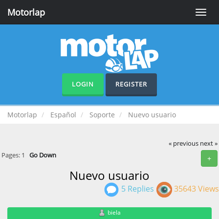
Motorlap
Toggle
naviga
LOGIN
REGISTER
Motorlap
Español
Soporte
Nuevo usuario
« previous
next »
Pages:
1
Go Down
+
Nuevo usuario
5 Replies
35643 Views
biela